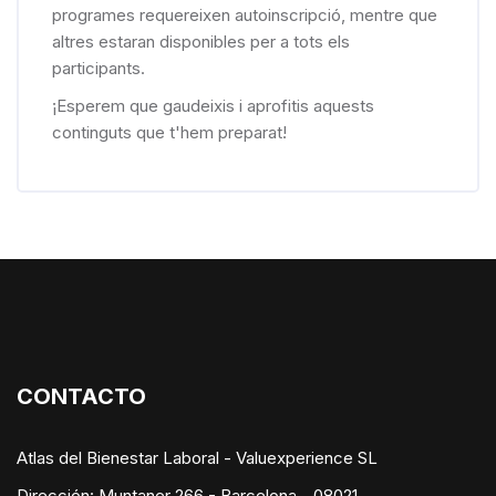
programes requereixen autoinscripció, mentre que
altres estaran disponibles per a tots els
participants.
¡Esperem que gaudeixis i aprofitis aquests
continguts que t'hem preparat!
Bloques
CONTACTO
Atlas del Bienestar Laboral - Valuexperience SL
Dirección: Muntaner 266 - Barcelona - 08021