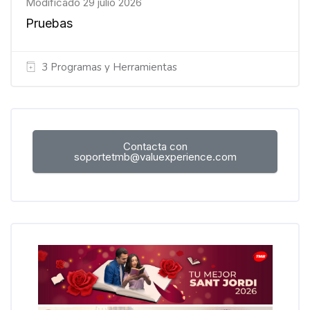
Modificado 29 julio 2026
Pruebas
3 Programas y Herramientas
Bloques
Bloques
Contacta con
soportetmb@valuexperience.com